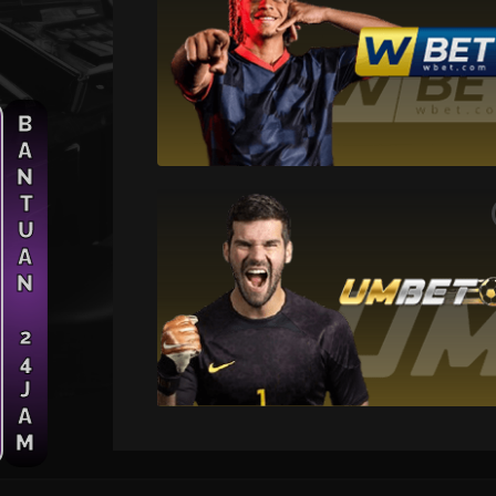
BANTUAN 24JAM