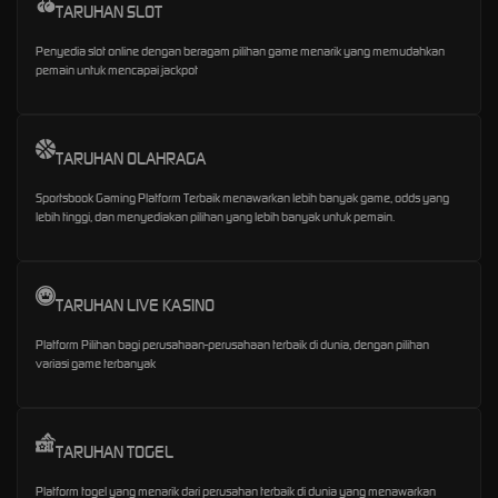
TARUHAN SLOT
Penyedia slot online dengan beragam pilihan game menarik yang memudahkan
pemain untuk mencapai jackpot
TARUHAN OLAHRAGA
Sportsbook Gaming Platform Terbaik menawarkan lebih banyak game, odds yang
lebih tinggi, dan menyediakan pilihan yang lebih banyak untuk pemain.
TARUHAN LIVE KASINO
Platform Pilihan bagi perusahaan-perusahaan terbaik di dunia, dengan pilihan
variasi game terbanyak
TARUHAN TOGEL
Platform togel yang menarik dari perusahan terbaik di dunia yang menawarkan