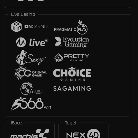
Live Casino
Race
Togel