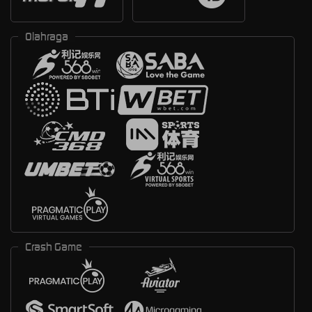
Olahraga
Crash Game