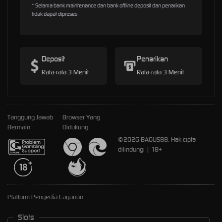
* Selama bank maintenance dan bank offline deposit dan penarikan
tidak dapat diproses
Deposit
Penarikan
Rata-rata 3 Menit
Rata-rata 3 Menit
Tanggung Jawab
Browser Yang
Bermain
Didukung
©2026 BAGUS88. Hak cipta
dilindungi | 18+
Platform Penyedia Layanan
Slots