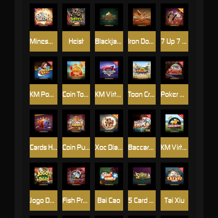
Minesweeper
Heist
Blackjack
Iron Dome
7 Up 7 Down
KM Power Ball
Coin Toss
KM Virtual Greyhound Racing
Toon Crash
Poker Roulette
Cards Hi Lo
Coin Pusher
Xoc Dia Lightning
Baccarat: Swipe
KM Virtual Horse Racing
Jogo De Bozo
Fish Prawn Crab 2
Bai Cao
5 Card Poker
Tai Xiu