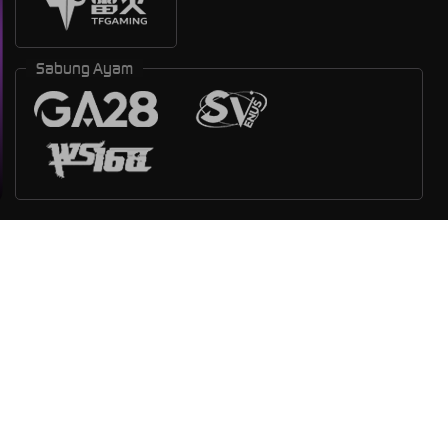
Sabung Ayam