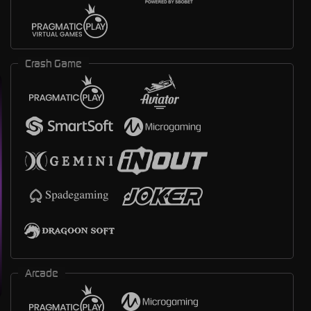
Crash Game
Arcade