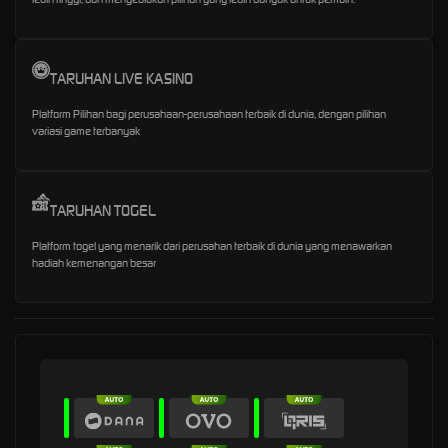
TARUHAN LIVE KASINO
Platform Pilihan bagi perusahaan-perusahaan terbaik di dunia, dengan pilihan
variasi game terbanyak
TARUHAN TOGEL
Platform togel yang menarik dari perusahan terbaik di dunia yang menawarkan
hadiah kemenangan besar