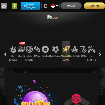
Main di
MASUK
DAFTAR
Telegram
HOT
SLOTS
LIVE
RACE
TOGEL
OLAHRAGA
CRASH
ARCADE
POKER
E-
SABUN
GAMES
CASINO
GAME
SPORTS
AYAM