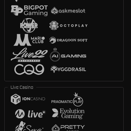
Live Casino