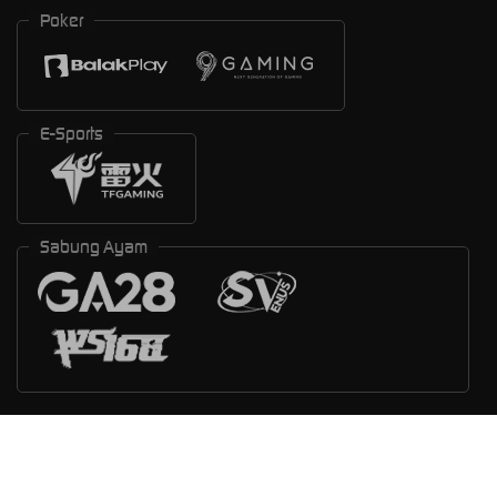
Poker
E-Sports
Sabung Ayam