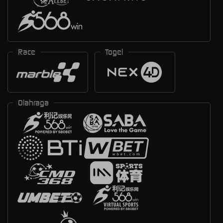
Race
Togel
Olahraga