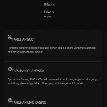
E-Sports
Sabung
Ayam
TARUHAN SLOT
Penyedia slot online dengan beragam pilihan game menarik yang memudahkan
pemain untuk mencapai jackpot
TARUHAN OLAHRAGA
Sportsbook Gaming Platform Terbaik menawarkan lebih banyak game, odds yang
lebih tinggi, dan menyediakan pilihan yang lebih banyak untuk pemain.
TARUHAN LIVE KASINO