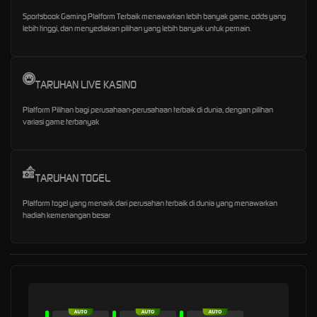
Sportsbook Gaming Platform Terbaik menawarkan lebih banyak game, odds yang
lebih tinggi, dan menyediakan pilihan yang lebih banyak untuk pemain.
TARUHAN LIVE KASINO
Platform Pilihan bagi perusahaan-perusahaan terbaik di dunia, dengan pilihan
variasi game terbanyak
TARUHAN TOGEL
Platform togel yang menarik dari perusahan terbaik di dunia yang menawarkan
hadiah kemenangan besar