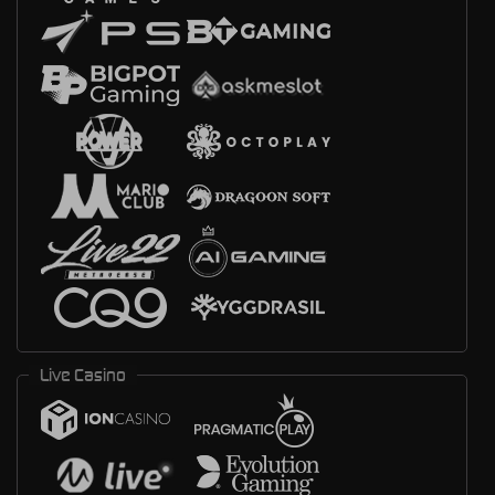
Live Casino