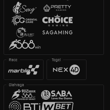
Race
Togel
Olahraga